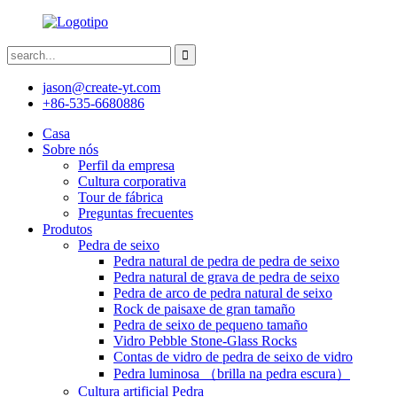
jason@create-yt.com
+86-535-6680886
Casa
Sobre nós
Perfil da empresa
Cultura corporativa
Tour de fábrica
Preguntas frecuentes
Produtos
Pedra de seixo
Pedra natural de pedra de pedra de seixo
Pedra natural de grava de pedra de seixo
Pedra de arco de pedra natural de seixo
Rock de paisaxe de gran tamaño
Pedra de seixo de pequeno tamaño
Vidro Pebble Stone-Glass Rocks
Contas de vidro de pedra de seixo de vidro
Pedra luminosa （brilla na pedra escura）
Cultura artificial Pedra