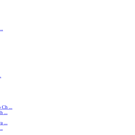
 ...
..