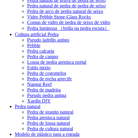
Pedra natural de grava de pedra de seixo
Pedra natural de pedra de pedra de seixo
Pedra de arco de pedra natural de seixo
Vidro Pebble Stone-Glass Rocks
Contas de vidro de pedra de seixo de vidro
Pedra luminosa （brilla na pedra escura）
Cultura artificial Pedra
Pseudo ladrillo antigo
Pebble
Pedra calcaria
Pedra de campo
Lousa de pedra arenisca portal
Estilo mixto
Pedra de cogomelos
Pedra de rocha arrecife
Nangai Reef
Pedra de madeira
Pseudo pedra antiga
Xardín DIY
Pedra natural
Pedra de granito natural
Pedra arenisca natural
Pedra de lousa natural
Pedra de cultura natural
Modelo de plástico para a estrada