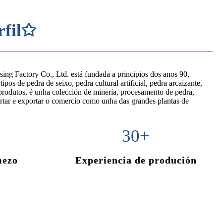
rfil✩
ng Factory Co., Ltd. está fundada a principios dos anos 90,
pos de pedra de seixo, pedra cultural artificial, pedra arcaizante,
 produtos, é unha colección de minería, procesamento de pedra,
tar e exportar o comercio como unha das grandes plantas de
30
+
mezo
Experiencia de produción