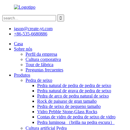
jason@create-yt.com
+86-535-6680886
Casa
Sobre nós
Perfil da empresa
Cultura corporativa
Tour de fábrica
Preguntas frecuentes
Produtos
Pedra de seixo
Pedra natural de pedra de pedra de seixo
Pedra natural de grava de pedra de seixo
Pedra de arco de pedra natural de seixo
Rock de paisaxe de gran tamaño
Pedra de seixo de pequeno tamaño
Vidro Pebble Stone-Glass Rocks
Contas de vidro de pedra de seixo de vidro
Pedra luminosa （brilla na pedra escura）
Cultura artificial Pedra