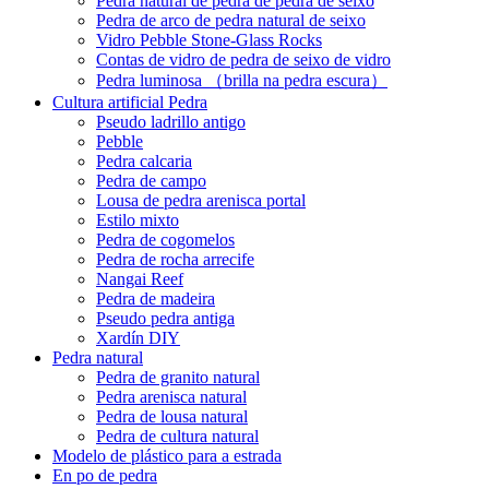
Pedra natural de pedra de pedra de seixo
Pedra de arco de pedra natural de seixo
Vidro Pebble Stone-Glass Rocks
Contas de vidro de pedra de seixo de vidro
Pedra luminosa （brilla na pedra escura）
Cultura artificial Pedra
Pseudo ladrillo antigo
Pebble
Pedra calcaria
Pedra de campo
Lousa de pedra arenisca portal
Estilo mixto
Pedra de cogomelos
Pedra de rocha arrecife
Nangai Reef
Pedra de madeira
Pseudo pedra antiga
Xardín DIY
Pedra natural
Pedra de granito natural
Pedra arenisca natural
Pedra de lousa natural
Pedra de cultura natural
Modelo de plástico para a estrada
En po de pedra