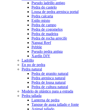
Pseudo ladrillo antigo
Pedra do castelo
Lousa de pedra arenisca portal
Pedra calcaria
Estilo mixto
Pedra de campo
Pedra de cogomelos
Pedra de madeira
Pedra de rocha arrecife
Nangai Reef
Pebble
Pseudo pedra antiga
Xardín DIY
Ladrillo
En po de pedra
Pedra natural
Pedra de granito natural
Pedra arenisca natural
Pedra de lousa natural
Pedra de cultura natural
Modelo de plástico para a estrada
Pedra tallada
Lanterna de pedra
Tanque de auga tallado e fonte
Animal tallado