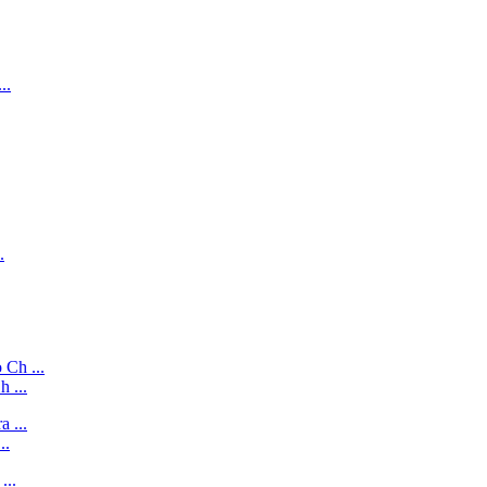
 ...
..