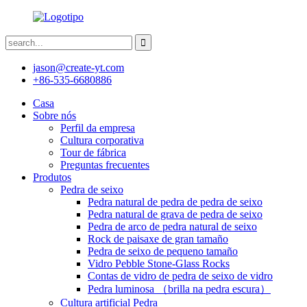
jason@create-yt.com
+86-535-6680886
Casa
Sobre nós
Perfil da empresa
Cultura corporativa
Tour de fábrica
Preguntas frecuentes
Produtos
Pedra de seixo
Pedra natural de pedra de pedra de seixo
Pedra natural de grava de pedra de seixo
Pedra de arco de pedra natural de seixo
Rock de paisaxe de gran tamaño
Pedra de seixo de pequeno tamaño
Vidro Pebble Stone-Glass Rocks
Contas de vidro de pedra de seixo de vidro
Pedra luminosa （brilla na pedra escura）
Cultura artificial Pedra