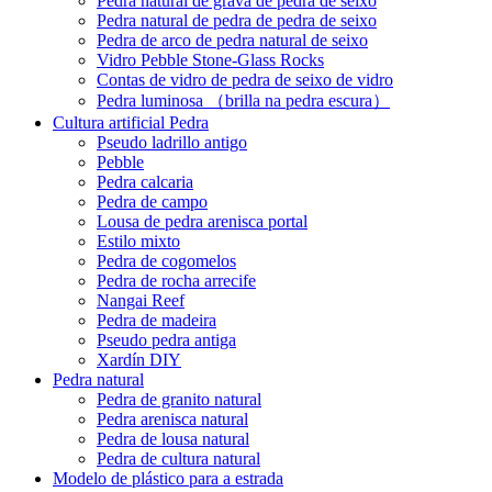
Pedra natural de grava de pedra de seixo
Pedra natural de pedra de pedra de seixo
Pedra de arco de pedra natural de seixo
Vidro Pebble Stone-Glass Rocks
Contas de vidro de pedra de seixo de vidro
Pedra luminosa （brilla na pedra escura）
Cultura artificial Pedra
Pseudo ladrillo antigo
Pebble
Pedra calcaria
Pedra de campo
Lousa de pedra arenisca portal
Estilo mixto
Pedra de cogomelos
Pedra de rocha arrecife
Nangai Reef
Pedra de madeira
Pseudo pedra antiga
Xardín DIY
Pedra natural
Pedra de granito natural
Pedra arenisca natural
Pedra de lousa natural
Pedra de cultura natural
Modelo de plástico para a estrada